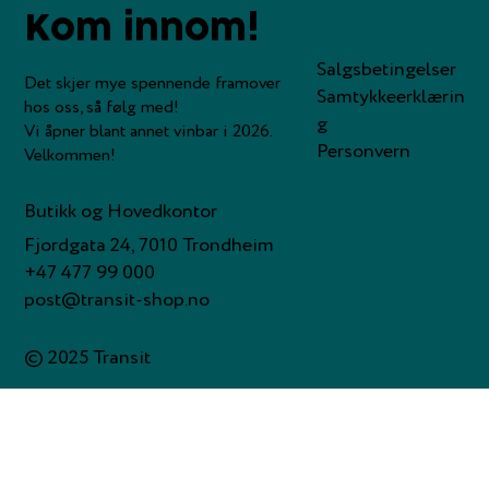
Kom innom!
Salgsbetingelser
Det skjer mye spennende framover
Samtykkeerklærin
hos oss, så følg med!
g
Vi åpner blant annet vinbar i 2026.
Personvern
Velkommen!
Butikk og Hovedkontor
Fjordgata 24, 7010 Trondheim
+47 477 99 000
post@transit-shop.no
© 2025 Transit