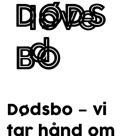
DØDS
love
d
BO
Dødsbo – vi
tar hånd om